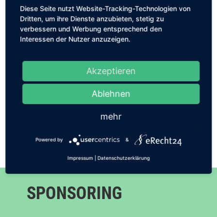
Möglichkeit, deine Leidenschaft für Tennis
Diese Seite nutzt Website-Tracking-Technologien von
Dritten, um ihre Dienste anzubieten, stetig zu
auszuleben und dabei neue Freunde zu finden.
verbessern und Werbung entsprechend den
Unsere qualifizierten Trainer unterstützen dich bei
Interessen der Nutzer anzuzeigen.
der Verbesserung deiner Technik und Fitness.
Werde jetzt Teil unserer großartigen
Akzeptieren
Tennisgemeinschaft und melde dich noch heute
an!
Ablehnen
mehr
MELDE DICH JETZT AN!
Powered by
&
Impressum
|
Datenschutzerklärung
SPONSORING