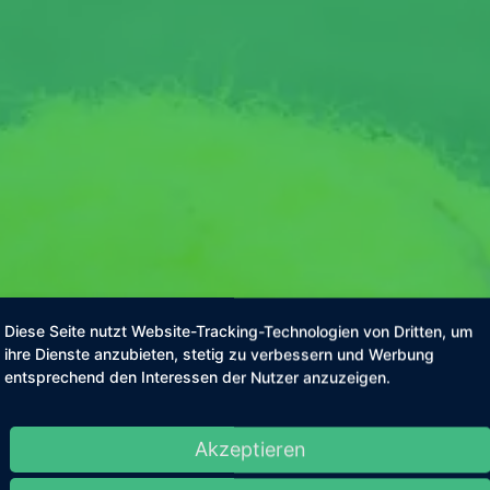
Diese Seite nutzt Website-Tracking-Technologien von Dritten, um
ihre Dienste anzubieten, stetig zu verbessern und Werbung
entsprechend den Interessen der Nutzer anzuzeigen.
Akzeptieren