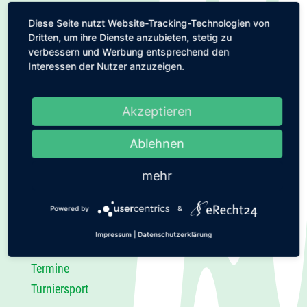
Uhr
Diese Seite nutzt Website-Tracking-Technologien von
Mitgliederversammlung 2026
Dritten, um ihre Dienste anzubieten, stetig zu
Arbeitseinsatz 21.3.2026
verbessern und Werbung entsprechend den
Interessen der Nutzer anzuzeigen.
Lange Tennisnacht – Breitensport
Ostercamp 2026
Akzeptieren
Kategorien
Ablehnen
Aktuelles
mehr
Breitensport
Club-Information
Powered by
&
Jugendtennis
Impressum
|
Datenschutzerklärung
Teamsport
Termine
Turniersport