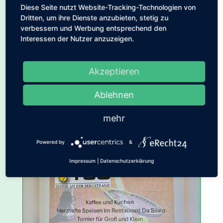
Diese Seite nutzt Website-Tracking-Technologien von
12. Juni zwei 1. Klassen auf der Anlage
Dritten, um ihre Dienste anzubieten, stetig zu
des TCO Lorsch. Insgesamt ca. 50
verbessern und Werbung entsprechend den
Kinder wollten an beiden Tagen jeweils
Interessen der Nutzer anzuzeigen.
2 Stunden das Tennis ausprobieren.
Unterstützt wurden sie dabei von drei
Akzeptieren
Trainern unserer...
mehr lesen
Ablehnen
mehr
Powered by
&
Impressum
|
Datenschutzerklärung