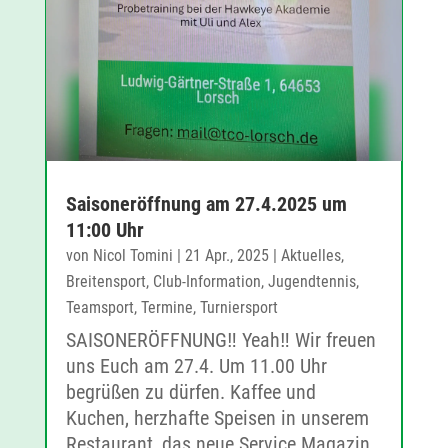
Saisoneröffnung am 27.4.2025 um
11:00 Uhr
von
Nicol Tomini
|
21 Apr., 2025
|
Aktuelles
,
Breitensport
,
Club-Information
,
Jugendtennis
,
Teamsport
,
Termine
,
Turniersport
SAISONERÖFFNUNG‼️ Yeah‼️ Wir freuen
uns Euch am 27.4. Um 11.00 Uhr
begrüßen zu dürfen. Kaffee und
Kuchen, herzhafte Speisen in unserem
Restaurant, das neue Service Magazin,