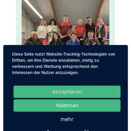
Diese Seite nutzt Website-Tracking-Technologien von
Dritten, um ihre Dienste anzubieten, stetig zu
verbessern und Werbung entsprechend den
Interessen der Nutzer anzuzeigen.
Lange Tennisnacht –
Akzeptieren
Breitensport
Ablehnen
März 22, 2026
|
Aktuelles
,
Breitensport
,
Club-
Information
mehr
Gestern fand beim TCO