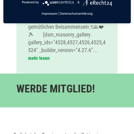
Lorsch/Breitensport die letzte
Powered by
&
Tennisnacht statt, mit viel Spaß am
Impressum
|
Datenschutzerklärung
Tennis und vielen Leckereien beim
gemütlichen Beisammensein ‼️🙏❤️
🎾 [dsm_masonry_gallery
gallery_ids="4528,4527,4526,4525,4
524" _builder_version="4.27.6"...
mehr lesen
WERDE MITGLIED!