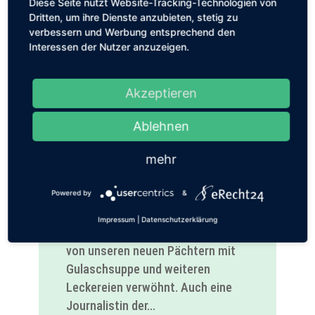
Diese Seite nutzt Website-Tracking-Technologien von
Dritten, um ihre Dienste anzubieten, stetig zu
verbessern und Werbung entsprechend den
Interessen der Nutzer anzuzeigen.
Mitgliederversamml
ung 2026
Akzeptieren
März 23, 2026
|
Aktuelles
,
Club-
Information
Ablehnen
Unsere heutige
mehr
Mitgliederversammlung war ein
voller Erfolg 🎾 Nach den
Powered by
&
ausführlichen Berichten unserer
Vorstände, Finanzen, Technik,
Impressum
|
Datenschutzerklärung
Sport und Marketing wurden wir
von unseren neuen Pächtern mit
Gulaschsuppe und weiteren
Leckereien verwöhnt. Auch eine
Journalistin der...