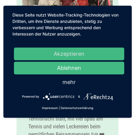
Diese Seite nutzt Website-Tracking-Technologien von
Dritten, um ihre Dienste anzubieten, stetig zu
verbessern und Werbung entsprechend den
Interessen der Nutzer anzuzeigen.
Akzeptieren
Lange Tennisnacht –
Ablehnen
Breitensport
mehr
März 22, 2026
|
Aktuelles
,
Breitensport
,
Club-
Information
Powered by
&
Gestern fand beim TCO
Impressum
|
Datenschutzerklärung
Lorsch/Breitensport die letzte
Tennisnacht statt, mit viel Spaß am
Tennis und vielen Leckereien beim
gemütlichen Beisammensein ‼️🙏❤️