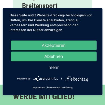
Breitensport
März 22, 2026
|
Aktuelles
,
Breitensport
,
Club-
Diese Seite nutzt Website-Tracking-Technologien von
Information
Dritten, um ihre Dienste anzubieten, stetig zu
Gestern fand beim TCO
verbessern und Werbung entsprechend den
Lorsch/Breitensport die letzte
Interessen der Nutzer anzuzeigen.
Tennisnacht statt, mit viel Spaß am
Tennis und vielen Leckereien beim
Akzeptieren
gemütlichen Beisammensein ‼️🙏❤️
🎾 [dsm_masonry_gallery
Ablehnen
gallery_ids="4528,4527,4526,4525,4
524" _builder_version="4.27.6"...
mehr
mehr lesen
Powered by
&
Impressum
|
Datenschutzerklärung
WERDE MITGLIED!