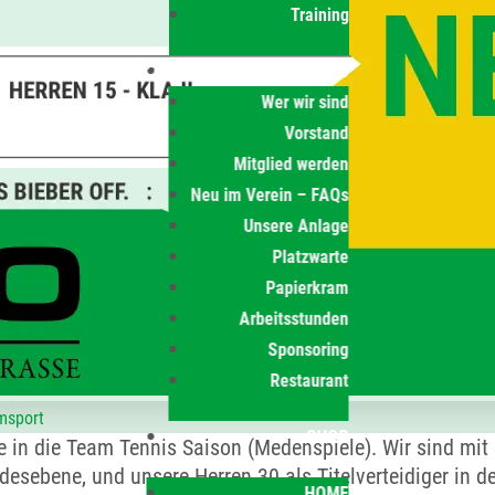
Training
CLUB
Wer wir sind
Vorstand
Mitglied werden
Neu im Verein – FAQs
Unsere Anlage
Platzwarte
Papierkram
Arbeitsstunden
Sponsoring
Restaurant
msport
SHOP
 in die Team Tennis Saison (Medenspiele). Wir sind mit 
desebene, und unsere Herren 30 als Titelverteidiger in 
HOME