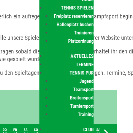
TENNIS SPIELEN
ich ein aufregender Start in den Wettkampfsport beginnt.
Freiplatz reservieren
Hallenplatz buchen
Trainieren
alle unsere Spiele mit Terminen auf unserer Website unte
Platzordnung
agen sobald diese Online sind. Dabei erhaltet ihr den d
AKTUELLES
wie gespielt wurde.
TERMINE
o zu den Spieltagen und Ergebnissen gelangen. Termine,
TENNIS PUR
Jugend
Teamsport
Breitensport
Turniersport
Training
CLUB