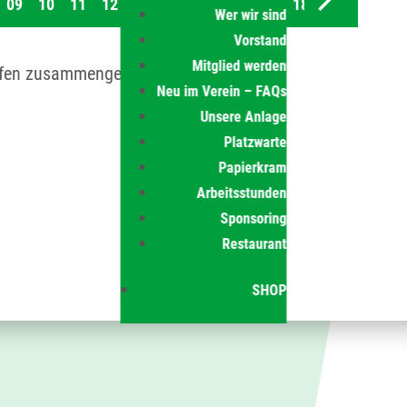
Wer wir sind
Vorstand
Mitglied werden
pfen zusammengestellt:
Neu im Verein – FAQs
Unsere Anlage
Platzwarte
Papierkram
Arbeitsstunden
Sponsoring
Restaurant
SHOP