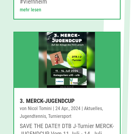
#Viernheim
mehr lesen
3. MERCK-JUGENDCUP
von
Nicol Tomini
|
24 Apr., 2024
|
Aktuelles
,
Jugendtennis
,
Turniersport
SAVE THE DATE‼️ DTB J-Turnier MERCK-
JUGENDCUP Vom 11.Juli - 14. Juli