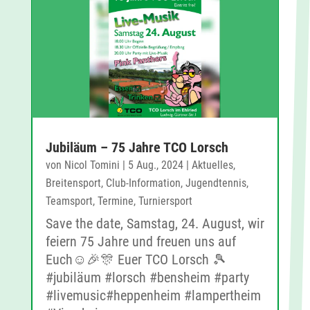
Jubiläum – 75 Jahre TCO Lorsch
von
Nicol Tomini
|
5 Aug., 2024
|
Aktuelles
,
Breitensport
,
Club-Information
,
Jugendtennis
,
Teamsport
,
Termine
,
Turniersport
Save the date, Samstag, 24. August, wir
feiern 75 Jahre und freuen uns auf
Euch☺️🎉🎊 Euer TCO Lorsch 🎾
#jubiläum #lorsch #bensheim #party
#livemusic#heppenheim #lampertheim